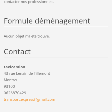
contacter nos professionnels.
Formule déménagement
Aucun objet nʼa été trouvé.
Contact
taxicamion
43 rue Lenain de Tillemont
Montreuil
93100
0626870429
transpor
t.expres
s@gmail.
com