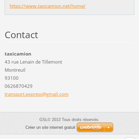
https://www.taxicamion.net/home/
Contact
taxicamion
43 rue Lenain de Tillemont
Montreuil
93100
0626870429
transpor
t.expres
s@gmail.
com
GSL© 2013 Tous droits réservés.
Créer un site internet gratuit